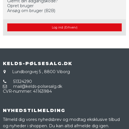
Glemt din adgangskode?
Opret bruger
Ansøg om bruger (B2B)
Log ind (Erhverv)
KELDS-PØLSESALG.DK
Lundborgvej 5
,
8800 Viborg
51324290
mail@kelds-polsesalg.dk
CVR-nummer
:
41163984
NYHEDSTILMELDING
Tilmeld dig vores nyhedsbrev og modtag eksklusive tilbud
og nyheder i shoppen. Du kan altid afmelde dig igen.