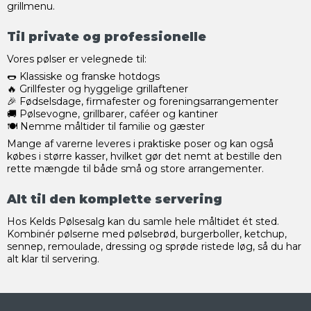
grillmenu.
Til private og professionelle
Vores pølser er velegnede til:
🌭 Klassiske og franske hotdogs
🔥 Grillfester og hyggelige grillaftener
🎉 Fødselsdage, firmafester og foreningsarrangementer
🚚 Pølsevogne, grillbarer, caféer og kantiner
🍽️ Nemme måltider til familie og gæster
Mange af varerne leveres i praktiske poser og kan også
købes i større kasser, hvilket gør det nemt at bestille den
rette mængde til både små og store arrangementer.
Alt til den komplette servering
Hos Kelds Pølsesalg kan du samle hele måltidet ét sted.
Kombinér pølserne med pølsebrød, burgerboller, ketchup,
sennep, remoulade, dressing og sprøde ristede løg, så du har
alt klar til servering.