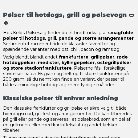
Pølser til hotdogs, grill og pølsevogn 🌭
🔥
Hos Kelds Pølsesalg finder du et bredt udvalg af
smagfulde
pølser til hotdogs, grill, pande og større arrangementer
.
Sortimentet rummer både de klassiske favoritter og
spændende varianter med ost, chili, bacon og ramsløg.
Vælg blandt blandt andet
frankfurtere, grillpølser, røde
hotdogpølser, medister, kyllingepølser, ostegrillpølser
og store stadionfrankfurtere
. Pølserne fås i forskellige
størrelser fra ca. 65 gram og helt op til store frankfurtere på
200 gram, så du nemt kan finde en variant, der passer til
både almindelige hotdogs og mere fyldige måltider.
Klassiske pølser til enhver anledning
Den klassiske frankfurter og grillpølse er sikre valg til både
hverdagsmad, grillfest og arrangementer. De kan tilberedes
på grill eller pande og serveres i et pølsebrød, som en del af
en grillmenu eller med kartoffelsalat og andet lækkert
tilbehør.