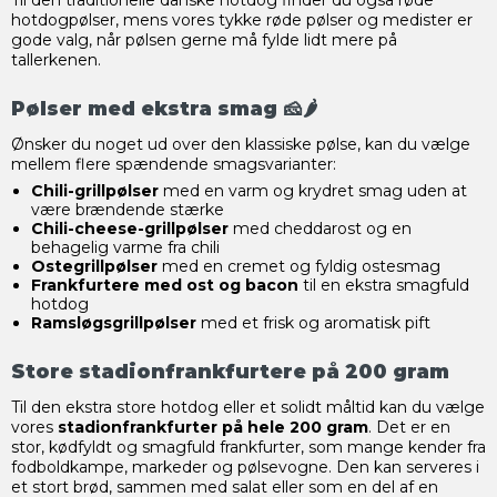
Til den traditionelle danske hotdog finder du også røde
hotdogpølser, mens vores tykke røde pølser og medister er
gode valg, når pølsen gerne må fylde lidt mere på
tallerkenen.
Pølser med ekstra smag 🧀🌶️
Ønsker du noget ud over den klassiske pølse, kan du vælge
mellem flere spændende smagsvarianter:
Chili-grillpølser
med en varm og krydret smag uden at
være brændende stærke
Chili-cheese-grillpølser
med cheddarost og en
behagelig varme fra chili
Ostegrillpølser
med en cremet og fyldig ostesmag
Frankfurtere med ost og bacon
til en ekstra smagfuld
hotdog
Ramsløgsgrillpølser
med et frisk og aromatisk pift
Store stadionfrankfurtere på 200 gram
Til den ekstra store hotdog eller et solidt måltid kan du vælge
vores
stadionfrankfurter på hele 200 gram
. Det er en
stor, kødfyldt og smagfuld frankfurter, som mange kender fra
fodboldkampe, markeder og pølsevogne. Den kan serveres i
et stort brød, sammen med salat eller som en del af en